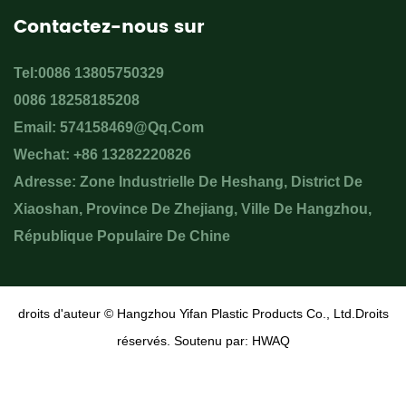
Contactez-nous sur
Tel:0086 13805750329
0086 18258185208
Email:
574158469@qq.com
Wechat: +86 13282220826
Adresse: Zone Industrielle De Heshang, District De
Xiaoshan, Province De Zhejiang, Ville De Hangzhou,
République Populaire De Chine
droits d'auteur ©
Hangzhou Yifan Plastic Products Co., Ltd.
Droits
réservés. Soutenu par:
HWAQ